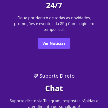
24/7
Fique por dentro de todas as novidades,
promoções e eventos da 8Pg Com Login em
tempo real!
Ver Notícias
💬 Suporte Direto
Chat
Suporte direto via Telegram, respostas rápidas e
atendimento personalizado!