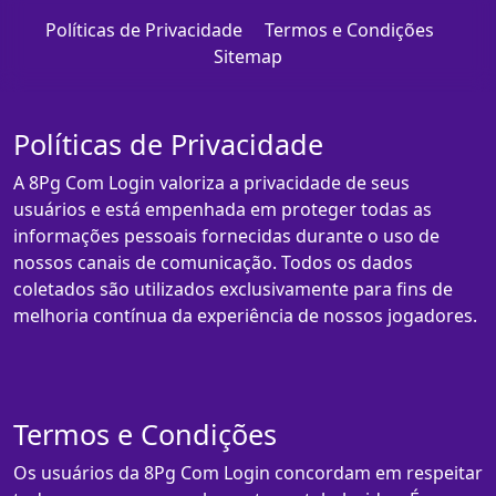
Políticas de Privacidade
Termos e Condições
Sitemap
Políticas de Privacidade
A 8Pg Com Login valoriza a privacidade de seus
usuários e está empenhada em proteger todas as
informações pessoais fornecidas durante o uso de
nossos canais de comunicação. Todos os dados
coletados são utilizados exclusivamente para fins de
melhoria contínua da experiência de nossos jogadores.
Termos e Condições
Os usuários da 8Pg Com Login concordam em respeitar