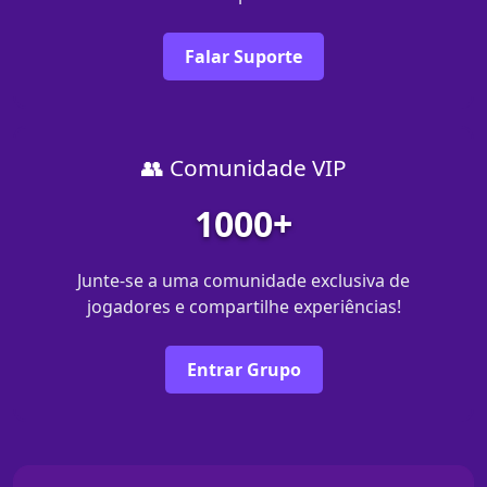
Falar Suporte
👥 Comunidade VIP
1000+
Junte-se a uma comunidade exclusiva de
jogadores e compartilhe experiências!
Entrar Grupo