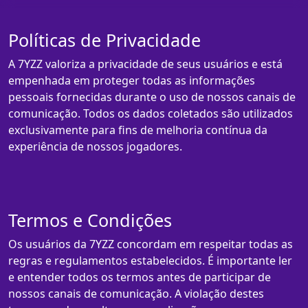
Políticas de Privacidade
A 7YZZ valoriza a privacidade de seus usuários e está
empenhada em proteger todas as informações
pessoais fornecidas durante o uso de nossos canais de
comunicação. Todos os dados coletados são utilizados
exclusivamente para fins de melhoria contínua da
experiência de nossos jogadores.
Termos e Condições
Os usuários da 7YZZ concordam em respeitar todas as
regras e regulamentos estabelecidos. É importante ler
e entender todos os termos antes de participar de
nossos canais de comunicação. A violação destes