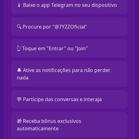
📱 Baixe o app Telegram no seu dispositivo
🔍 Procure por "@7YZZOficial"
👆 Toque em "Entrar" ou "Join"
🔔 Ative as notificações para não perder
nada
💬 Participe das conversas e interaja
🎁 Receba bônus exclusivos
automaticamente