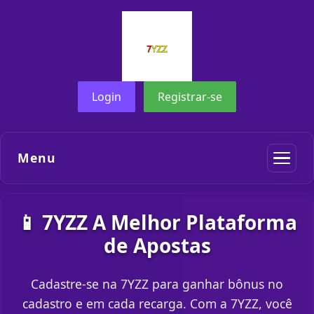
Login
Registrar-se
Menu
📱 7YZZ A Melhor Plataforma
de Apostas
Cadastre-se na 7YZZ para ganhar bônus no
cadastro e em cada recarga. Com a 7YZZ, você