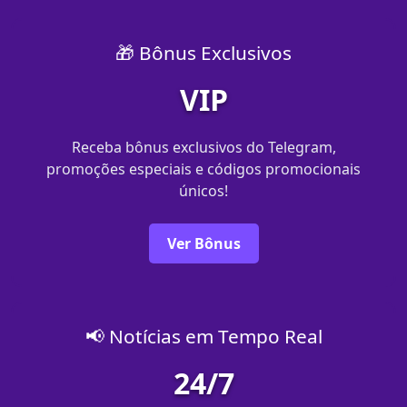
🎁 Bônus Exclusivos
VIP
Receba bônus exclusivos do Telegram,
promoções especiais e códigos promocionais
únicos!
Ver Bônus
📢 Notícias em Tempo Real
24/7