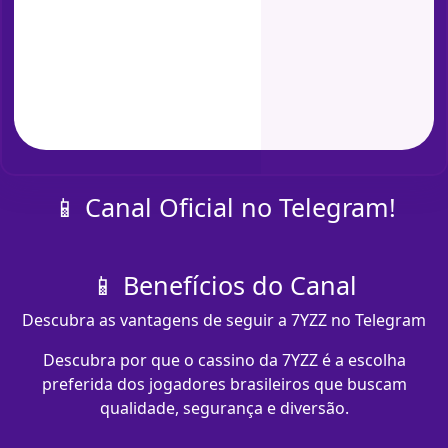
📱 Canal Oficial no Telegram!
📱 Benefícios do Canal
Descubra as vantagens de seguir a 7YZZ no Telegram
Descubra por que o cassino da 7YZZ é a escolha
preferida dos jogadores brasileiros que buscam
qualidade, segurança e diversão.