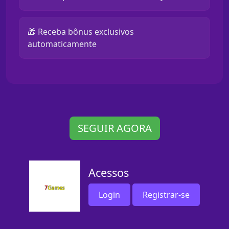
🎁 Receba bônus exclusivos
automaticamente
SEGUIR AGORA
Acessos
Login
Registrar-se