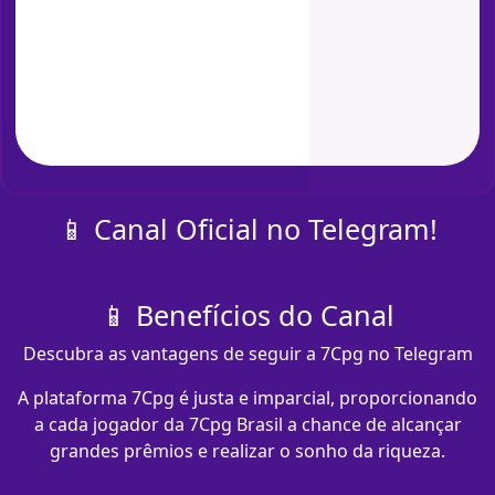
📱 Canal Oficial no Telegram!
📱 Benefícios do Canal
Descubra as vantagens de seguir a 7Cpg no Telegram
A plataforma 7Cpg é justa e imparcial, proporcionando
a cada jogador da 7Cpg Brasil a chance de alcançar
grandes prêmios e realizar o sonho da riqueza.