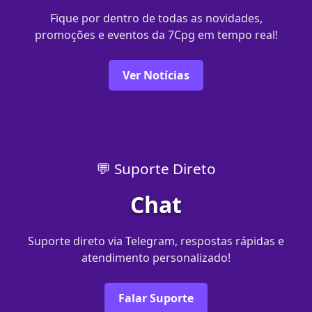
Fique por dentro de todas as novidades,
promoções e eventos da 7Cpg em tempo real!
Ver Notícias
💬 Suporte Direto
Chat
Suporte direto via Telegram, respostas rápidas e
atendimento personalizado!
Falar Suporte