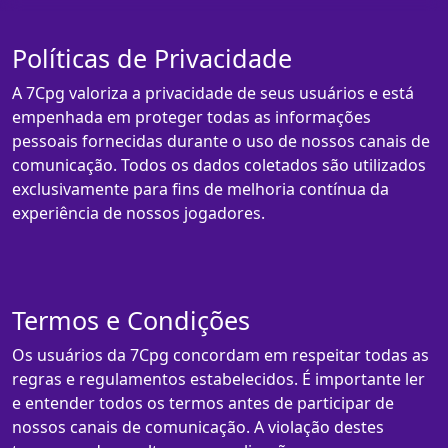
Políticas de Privacidade
A 7Cpg valoriza a privacidade de seus usuários e está
empenhada em proteger todas as informações
pessoais fornecidas durante o uso de nossos canais de
comunicação. Todos os dados coletados são utilizados
exclusivamente para fins de melhoria contínua da
experiência de nossos jogadores.
Termos e Condições
Os usuários da 7Cpg concordam em respeitar todas as
regras e regulamentos estabelecidos. É importante ler
e entender todos os termos antes de participar de
nossos canais de comunicação. A violação destes