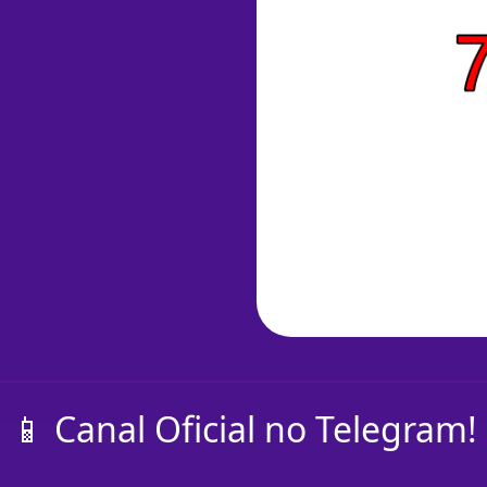
📱 Canal Oficial no Telegram!