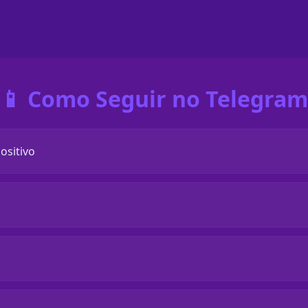
📱 Como Seguir no Telegram
ositivo