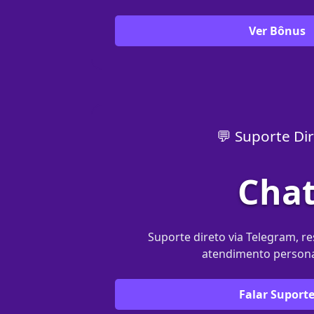
Ver Bônus
💬 Suporte Di
Cha
Suporte direto via Telegram, r
atendimento persona
Falar Suport