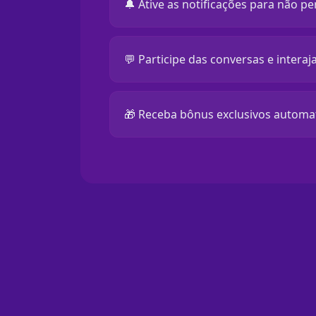
🔔 Ative as notificações para não p
💬 Participe das conversas e interaj
🎁 Receba bônus exclusivos autom