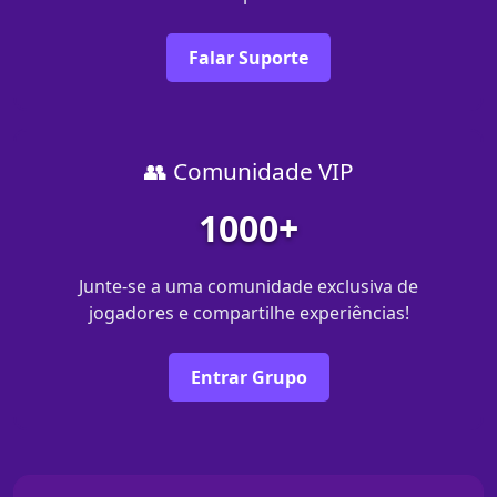
Falar Suporte
👥 Comunidade VIP
1000+
Junte-se a uma comunidade exclusiva de
jogadores e compartilhe experiências!
Entrar Grupo