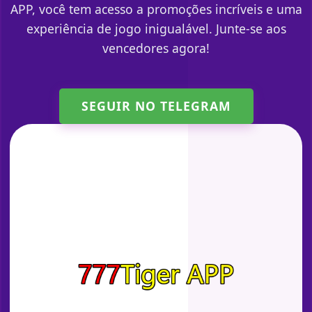
APP, você tem acesso a promoções incríveis e uma
experiência de jogo inigualável. Junte-se aos
vencedores agora!
SEGUIR NO TELEGRAM