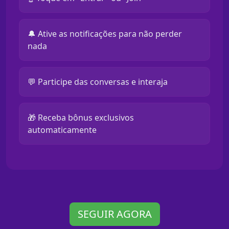
🔔 Ative as notificações para não perder
nada
💬 Participe das conversas e interaja
🎁 Receba bônus exclusivos
automaticamente
SEGUIR AGORA