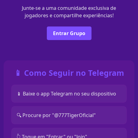
Junte-se a uma comunidade exclusiva de
jogadores e compartilhe experiências!
Entrar Grupo
📱 Como Seguir no Telegram
📱 Baixe o app Telegram no seu dispositivo
🔍 Procure por "@777TigerOficial"
👆 Toque em "Entrar" ou "Join"