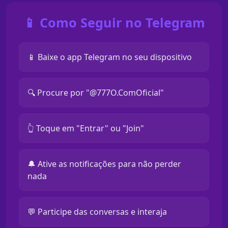
📱 Como Seguir no Telegram
📱 Baixe o app Telegram no seu dispositivo
🔍 Procure por "@777O.ComOficial"
👆 Toque em "Entrar" ou "Join"
🔔 Ative as notificações para não perder
nada
💬 Participe das conversas e interaja