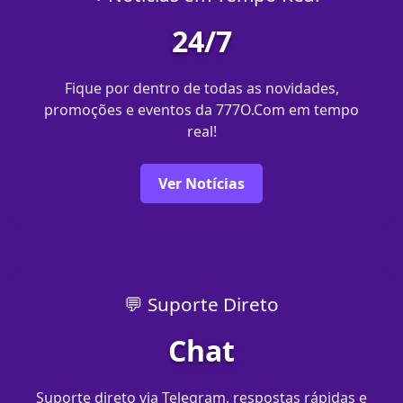
24/7
Fique por dentro de todas as novidades,
promoções e eventos da 777O.Com em tempo
real!
Ver Notícias
💬 Suporte Direto
Chat
Suporte direto via Telegram, respostas rápidas e