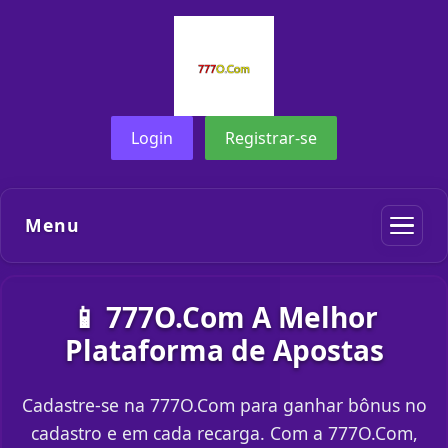
Login
Registrar-se
Menu
📱 777O.Com A Melhor
Plataforma de Apostas
Cadastre-se na 777O.Com para ganhar bônus no
cadastro e em cada recarga. Com a 777O.Com,