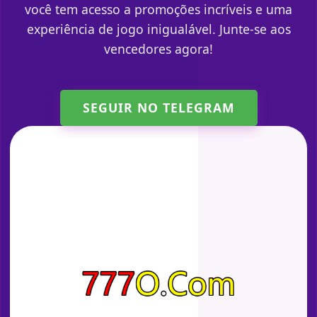
você tem acesso a promoções incríveis e uma
experiência de jogo inigualável. Junte-se aos
vencedores agora!
SEGUIR NO TELEGRAM