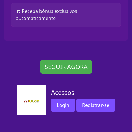
🎁 Receba bônus exclusivos
automaticamente
SEGUIR AGORA
Acessos
Login
Registrar-se