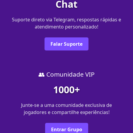
Chat
Suporte direto via Telegram, respostas rápidas e
atendimento personalizado!
Falar Suporte
👥 Comunidade VIP
1000+
Junte-se a uma comunidade exclusiva de
jogadores e compartilhe experiências!
Entrar Grupo