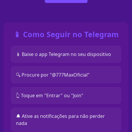
📱 Como Seguir no Telegram
📱 Baixe o app Telegram no seu dispositivo
🔍 Procure por "@777MaxOficial"
👆 Toque em "Entrar" ou "Join"
🔔 Ative as notificações para não perder
nada