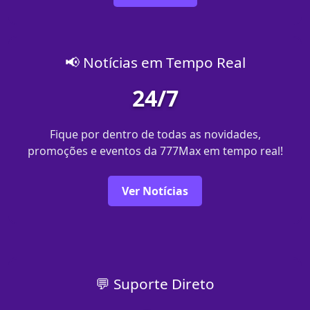
📢 Notícias em Tempo Real
24/7
Fique por dentro de todas as novidades,
promoções e eventos da 777Max em tempo real!
Ver Notícias
💬 Suporte Direto