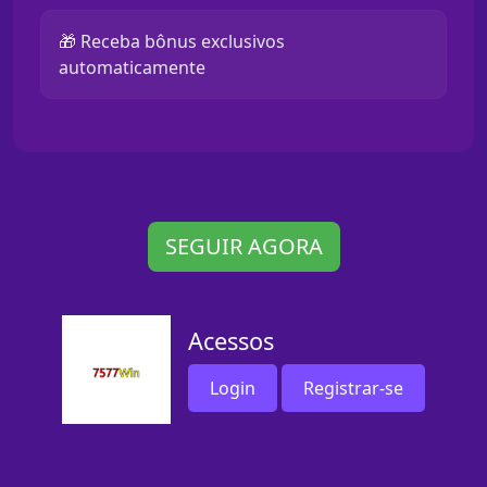
🎁 Receba bônus exclusivos
automaticamente
SEGUIR AGORA
Acessos
Login
Registrar-se