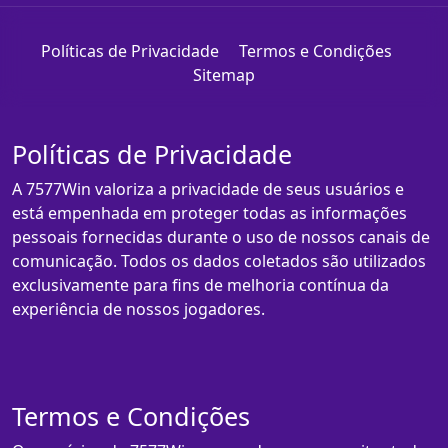
Políticas de Privacidade
Termos e Condições
Sitemap
Políticas de Privacidade
A 7577Win valoriza a privacidade de seus usuários e
está empenhada em proteger todas as informações
pessoais fornecidas durante o uso de nossos canais de
comunicação. Todos os dados coletados são utilizados
exclusivamente para fins de melhoria contínua da
experiência de nossos jogadores.
Termos e Condições