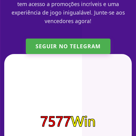
tem acesso a promoções incríveis e uma
experiência de jogo inigualável. Junte-se aos
vencedores agora!
SEGUIR NO TELEGRAM