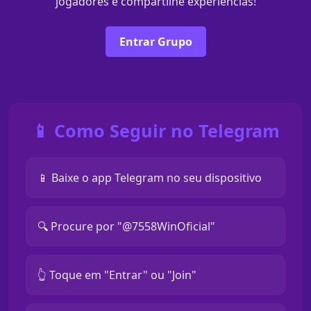
jogadores e compartilhe experiências!
Entrar Grupo
📱 Como Seguir no Telegram
📱 Baixe o app Telegram no seu dispositivo
🔍 Procure por "@7558WinOficial"
👆 Toque em "Entrar" ou "Join"