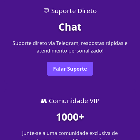
💬 Suporte Direto
Chat
Suporte direto via Telegram, respostas rápidas e
atendimento personalizado!
Falar Suporte
👥 Comunidade VIP
1000+
Junte-se a uma comunidade exclusiva de