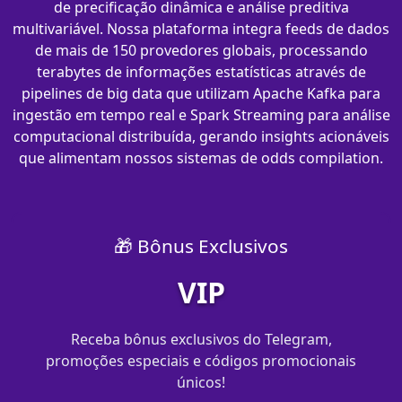
de precificação dinâmica e análise preditiva
multivariável. Nossa plataforma integra feeds de dados
de mais de 150 provedores globais, processando
terabytes de informações estatísticas através de
pipelines de big data que utilizam Apache Kafka para
ingestão em tempo real e Spark Streaming para análise
computacional distribuída, gerando insights acionáveis
que alimentam nossos sistemas de odds compilation.
🎁 Bônus Exclusivos
VIP
Receba bônus exclusivos do Telegram,
promoções especiais e códigos promocionais
únicos!