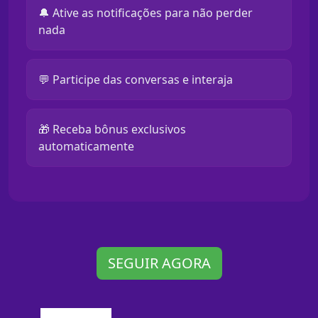
🔔 Ative as notificações para não perder
nada
💬 Participe das conversas e interaja
🎁 Receba bônus exclusivos
automaticamente
SEGUIR AGORA