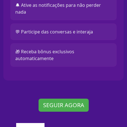
🔔 Ative as notificações para não perder
nada
💬 Participe das conversas e interaja
🎁 Receba bônus exclusivos
automaticamente
SEGUIR AGORA