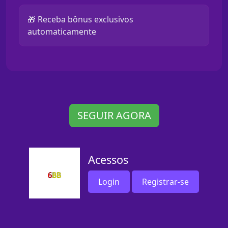
🎁 Receba bônus exclusivos
automaticamente
SEGUIR AGORA
Acessos
Login
Registrar-se