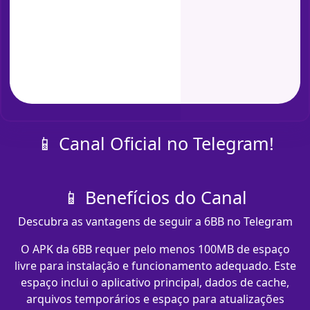
📱 Canal Oficial no Telegram!
📱 Benefícios do Canal
Descubra as vantagens de seguir a 6BB no Telegram
O APK da 6BB requer pelo menos 100MB de espaço
livre para instalação e funcionamento adequado. Este
espaço inclui o aplicativo principal, dados de cache,
arquivos temporários e espaço para atualizações