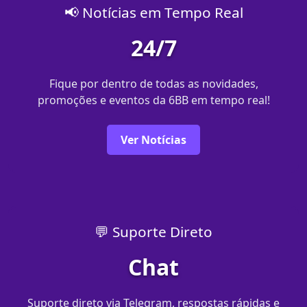
📢 Notícias em Tempo Real
24/7
Fique por dentro de todas as novidades,
promoções e eventos da 6BB em tempo real!
Ver Notícias
💬 Suporte Direto
Chat
Suporte direto via Telegram, respostas rápidas e