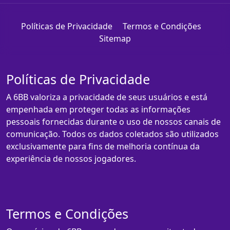
Políticas de Privacidade
Termos e Condições
Sitemap
Políticas de Privacidade
A 6BB valoriza a privacidade de seus usuários e está
empenhada em proteger todas as informações
pessoais fornecidas durante o uso de nossos canais de
comunicação. Todos os dados coletados são utilizados
exclusivamente para fins de melhoria contínua da
experiência de nossos jogadores.
Termos e Condições