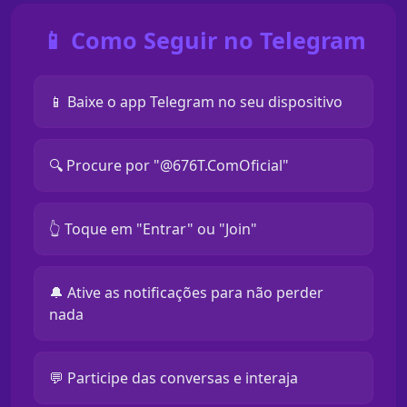
📱 Como Seguir no Telegram
📱 Baixe o app Telegram no seu dispositivo
🔍 Procure por "@676T.ComOficial"
👆 Toque em "Entrar" ou "Join"
🔔 Ative as notificações para não perder
nada
💬 Participe das conversas e interaja