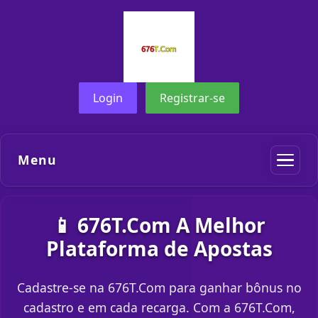
Login
Registrar-se
Menu
📱 676T.Com A Melhor
Plataforma de Apostas
Cadastre-se na 676T.Com para ganhar bônus no
cadastro e em cada recarga. Com a 676T.Com,