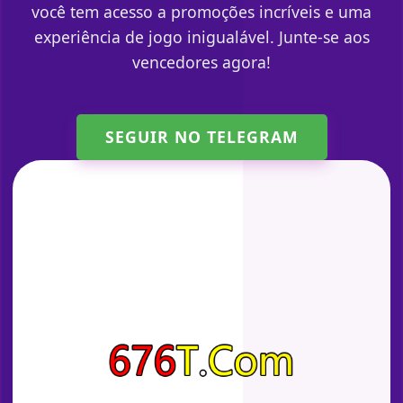
você tem acesso a promoções incríveis e uma
experiência de jogo inigualável. Junte-se aos
vencedores agora!
SEGUIR NO TELEGRAM