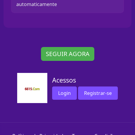
automaticamente
SEGUIR AGORA
Acessos
Login
Registrar-se