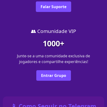
Falar Suporte
👥 Comunidade VIP
1000+
Junte-se a uma comunidade exclusiva de
jogadores e compartilhe experiências!
Entrar Grupo
📱 Como Seguir no Telegram