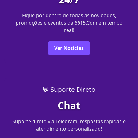
Fique por dentro de todas as novidades,
promoções e eventos da 6615.Com em tempo
real!
Ver Notícias
💬 Suporte Direto
Chat
Suporte direto via Telegram, respostas rápidas e
atendimento personalizado!