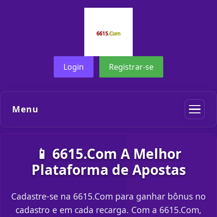
Login
Registrar-se
Menu
📱 6615.Com A Melhor
Plataforma de Apostas
Cadastre-se na 6615.Com para ganhar bônus no
cadastro e em cada recarga. Com a 6615.Com,