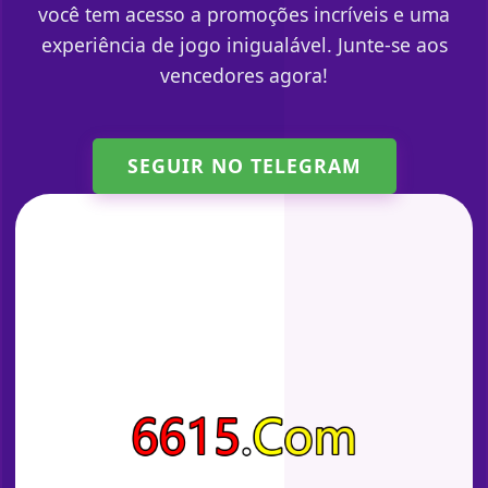
você tem acesso a promoções incríveis e uma
experiência de jogo inigualável. Junte-se aos
vencedores agora!
SEGUIR NO TELEGRAM