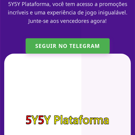
5Y5Y Plataforma, você tem acesso a promoções
incríveis e uma experiência de jogo inigualável.
Junte-se aos vencedores agora!
SEGUIR NO TELEGRAM