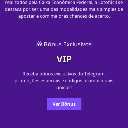
realizados pela Caixa Econômica Federal, a Lotofácil se
destaca por ser uma das modalidades mais simples de
apostar e com maiores chances de acerto.
🎁 Bônus Exclusivos
VIP
Receba bônus exclusivos do Telegram,
promoções especiais e códigos promocionais
únicos!
Ver Bônus