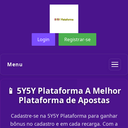
Login
Registrar-se
Menu
📱 5Y5Y Plataforma A Melhor
Plataforma de Apostas
Cadastre-se na 5Y5Y Plataforma para ganhar
bônus no cadastro e em cada recarga. Com a