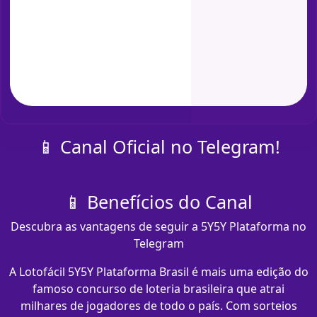
📱 Canal Oficial no Telegram!
📱 Benefícios do Canal
Descubra as vantagens de seguir a 5Y5Y Plataforma no
Telegram
A Lotofácil 5Y5Y Plataforma Brasil é mais uma edição do
famoso concurso de loteria brasileira que atrai
milhares de jogadores de todo o país. Com sorteios