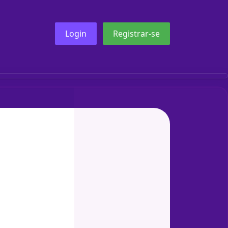
Login
Registrar-se