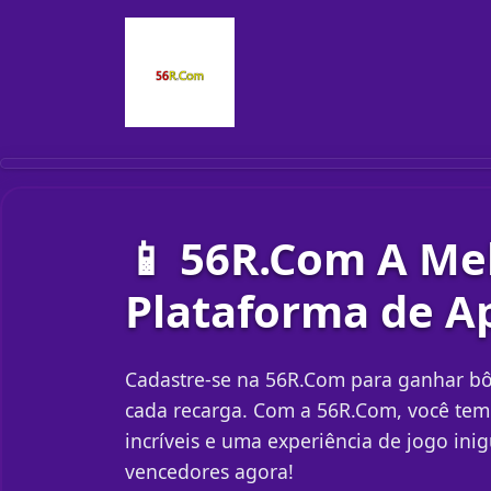
📱 56R.Com A Me
Plataforma de A
Cadastre-se na 56R.Com para ganhar b
cada recarga. Com a 56R.Com, você te
incríveis e uma experiência de jogo inig
vencedores agora!