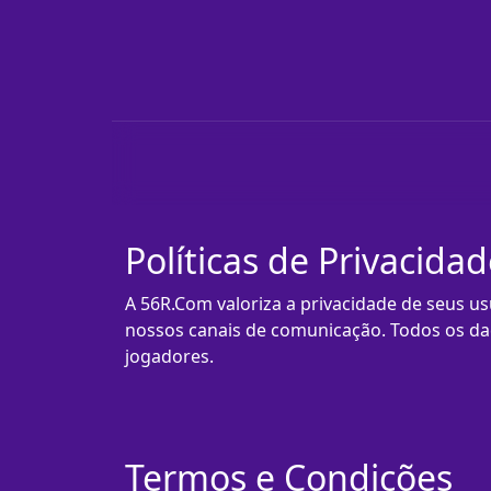
Políticas de Privacida
A 56R.Com valoriza a privacidade de seus u
nossos canais de comunicação. Todos os dad
jogadores.
Termos e Condições