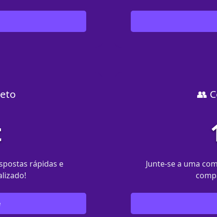
reto
👥 
t
espostas rápidas e
Junte-se a uma com
lizado!
compa
e