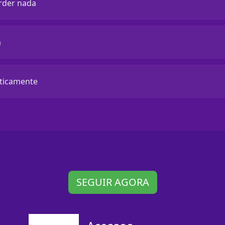
erder nada
a
aticamente
SEGUIR AGORA