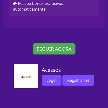
🎁 Receba bônus exclusivos
automaticamente
SEGUIR AGORA
Acessos
Login
Registrar-se