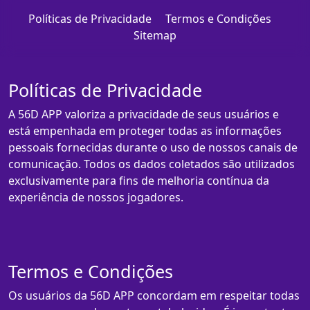
Políticas de Privacidade
Termos e Condições
Sitemap
Políticas de Privacidade
A 56D APP valoriza a privacidade de seus usuários e
está empenhada em proteger todas as informações
pessoais fornecidas durante o uso de nossos canais de
comunicação. Todos os dados coletados são utilizados
exclusivamente para fins de melhoria contínua da
experiência de nossos jogadores.
Termos e Condições
Os usuários da 56D APP concordam em respeitar todas