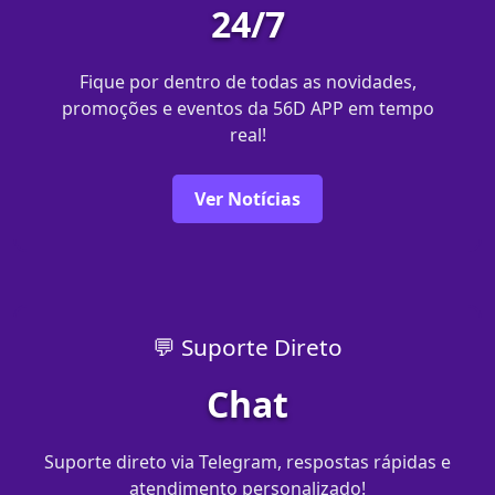
24/7
Fique por dentro de todas as novidades,
promoções e eventos da 56D APP em tempo
real!
Ver Notícias
💬 Suporte Direto
Chat
Suporte direto via Telegram, respostas rápidas e
atendimento personalizado!