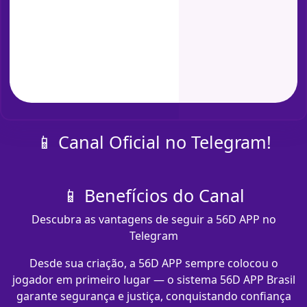
📱 Canal Oficial no Telegram!
📱 Benefícios do Canal
Descubra as vantagens de seguir a 56D APP no
Telegram
Desde sua criação, a 56D APP sempre colocou o
jogador em primeiro lugar — o sistema 56D APP Brasil
garante segurança e justiça, conquistando confiança