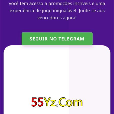
você tem acesso a promoções incríveis e uma
experiência de jogo inigualável. Junte-se aos
vencedores agora!
SEGUIR NO TELEGRAM