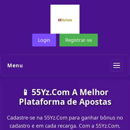
Login
Registrar-se
Menu
📱 55Yz.Com A Melhor
Plataforma de Apostas
Cadastre-se na 55Yz.Com para ganhar bônus no
cadastro e em cada recarga. Com a 55Yz.Com,