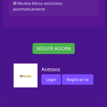
🎁 Receba bônus exclusivos
automaticamente
SEGUIR AGORA
Acessos
Login
Registrar-se