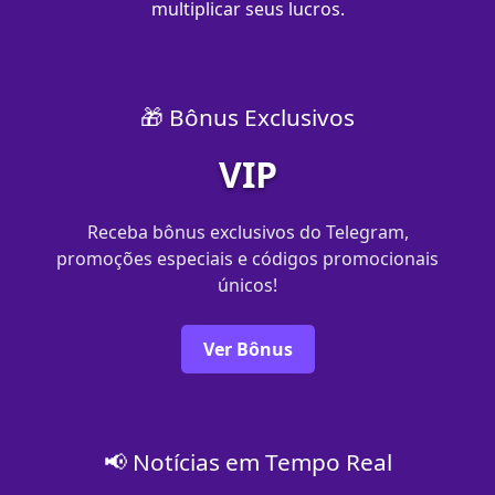
multiplicar seus lucros.
🎁 Bônus Exclusivos
VIP
Receba bônus exclusivos do Telegram,
promoções especiais e códigos promocionais
únicos!
Ver Bônus
📢 Notícias em Tempo Real