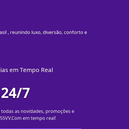
l , reunindo luxo, diversão, conforto e
cias em Tempo Real
24/7
e todas as novidades, promoções e
 55VV.Com em tempo real!