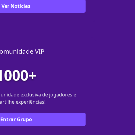
Ver Notícias
Comunidade VIP
1000+
unidade exclusiva de jogadores e
rtilhe experiências!
Entrar Grupo