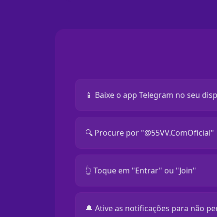
📱 Baixe o app Telegram no seu disp
🔍 Procure por "@55VV.ComOficial"
👆 Toque em "Entrar" ou "Join"
🔔 Ative as notificações para não p