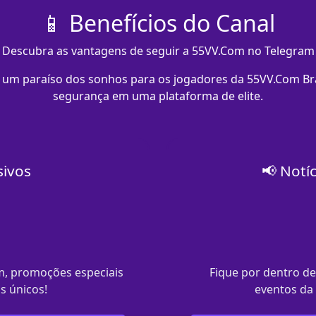
📱 Benefícios do Canal
Descubra as vantagens de seguir a 55VV.Com no Telegram
um paraíso dos sonhos para os jogadores da 55VV.Com Brasi
segurança em uma plataforma de elite.
sivos
📢 Notí
m, promoções especiais
Fique por dentro d
s únicos!
eventos da