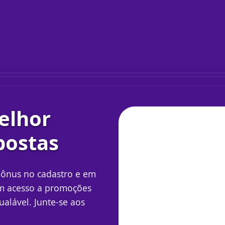
elhor
postas
bônus no cadastro e em
em acesso a promoções
ualável. Junte-se aos