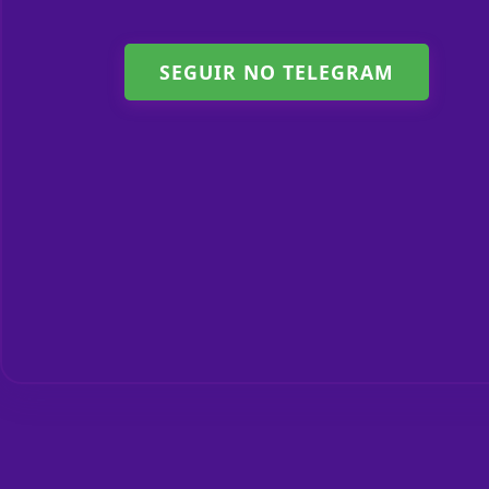
SEGUIR NO TELEGRAM