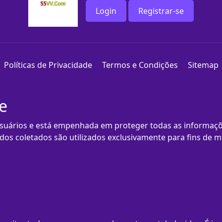
Login
Registrar-se
Políticas de Privacidade
Termos e Condições
Sitemap
de
 usuários e está empenhada em proteger todas as informaçõ
os coletados são utilizados exclusivamente para fins de m