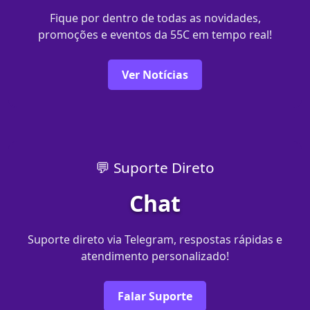
Fique por dentro de todas as novidades,
promoções e eventos da 55C em tempo real!
Ver Notícias
💬 Suporte Direto
Chat
Suporte direto via Telegram, respostas rápidas e
atendimento personalizado!
Falar Suporte