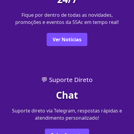
Fique por dentro de todas as novidades,
promoções e eventos da 55Ac em tempo real!
Ver Notícias
💬 Suporte Direto
Chat
Suporte direto via Telegram, respostas rápidas e
atendimento personalizado!