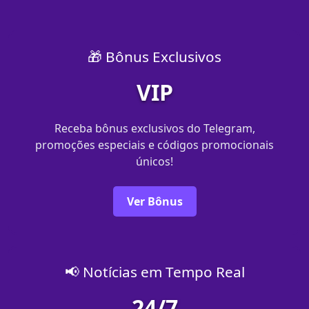
🎁 Bônus Exclusivos
VIP
Receba bônus exclusivos do Telegram,
promoções especiais e códigos promocionais
únicos!
Ver Bônus
📢 Notícias em Tempo Real
24/7