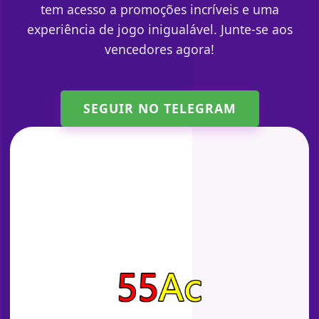
tem acesso a promoções incríveis e uma
experiência de jogo inigualável. Junte-se aos
vencedores agora!
SEGUIR NO TELEGRAM