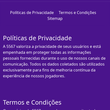
Políticas de Privacidade
Termos e Condições
Sitemap
Políticas de Privacidade
A 5567 valoriza a privacidade de seus usuários e está
empenhada em proteger todas as informações
pessoais fornecidas durante o uso de nossos canais de
comunicação. Todos os dados coletados são utilizados
exclusivamente para fins de melhoria contínua da
experiência de nossos jogadores.
Termos e Condições