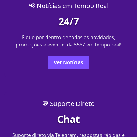
📢 Notícias em Tempo Real
24/7
Fique por dentro de todas as novidades,
promoções e eventos da 5567 em tempo real!
Ver Notícias
💬 Suporte Direto
Chat
Suporte direto via Telegram, respostas rápidas e