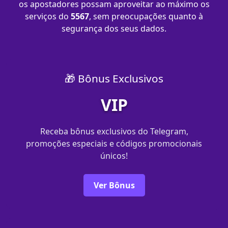
os apostadores possam aproveitar ao máximo os
serviços do
5567
, sem preocupações quanto à
segurança dos seus dados.
🎁 Bônus Exclusivos
VIP
Receba bônus exclusivos do Telegram,
promoções especiais e códigos promocionais
únicos!
Ver Bônus