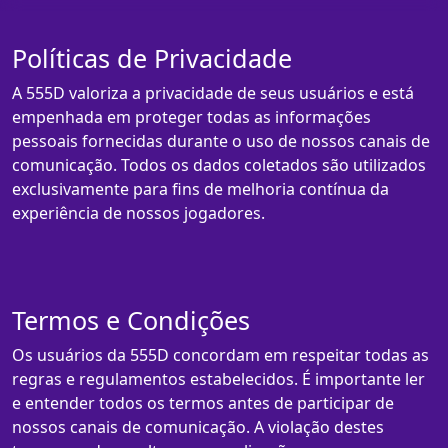
Políticas de Privacidade
A 555D valoriza a privacidade de seus usuários e está
empenhada em proteger todas as informações
pessoais fornecidas durante o uso de nossos canais de
comunicação. Todos os dados coletados são utilizados
exclusivamente para fins de melhoria contínua da
experiência de nossos jogadores.
Termos e Condições
Os usuários da 555D concordam em respeitar todas as
regras e regulamentos estabelecidos. É importante ler
e entender todos os termos antes de participar de
nossos canais de comunicação. A violação destes