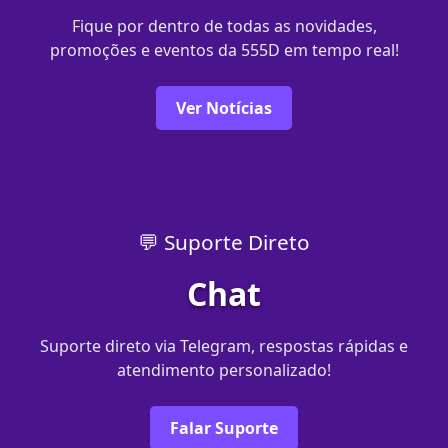
Fique por dentro de todas as novidades,
promoções e eventos da 555D em tempo real!
Ver Notícias
💬 Suporte Direto
Chat
Suporte direto via Telegram, respostas rápidas e
atendimento personalizado!
Falar Suporte