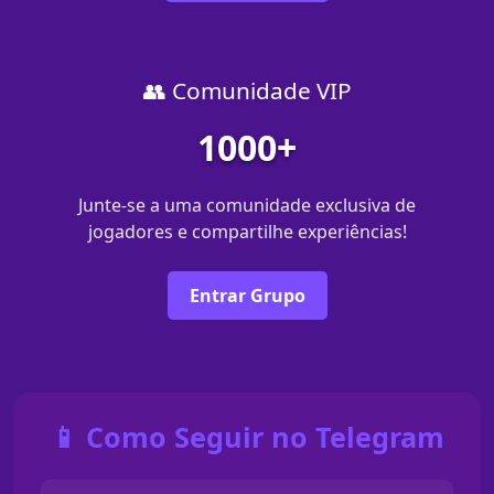
👥 Comunidade VIP
1000+
Junte-se a uma comunidade exclusiva de
jogadores e compartilhe experiências!
Entrar Grupo
📱 Como Seguir no Telegram