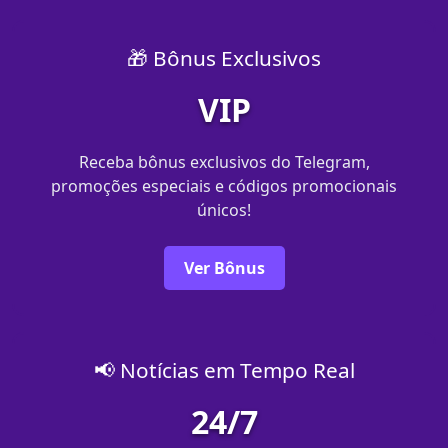
🎁 Bônus Exclusivos
VIP
Receba bônus exclusivos do Telegram,
promoções especiais e códigos promocionais
únicos!
Ver Bônus
📢 Notícias em Tempo Real
24/7