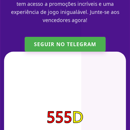
tem acesso a promoções incríveis e uma
experiência de jogo inigualável. Junte-se aos
vencedores agora!
SEGUIR NO TELEGRAM