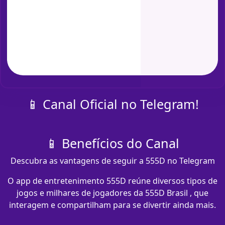
📱 Canal Oficial no Telegram!
📱 Benefícios do Canal
Descubra as vantagens de seguir a 555D no Telegram
O app de entretenimento 555D reúne diversos tipos de
jogos e milhares de jogadores da 555D Brasil , que
interagem e compartilham para se divertir ainda mais.