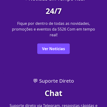
24/7
Fique por dentro de todas as novidades,
promoções e eventos da 5526 Com em tempo
real!
Ver Notícias
💬 Suporte Direto
Chat
Suporte direto via Telegram, respostas rápidas e