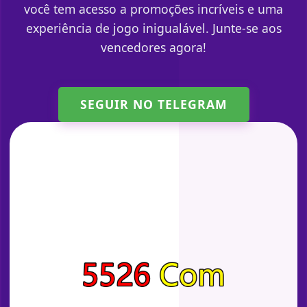
você tem acesso a promoções incríveis e uma
experiência de jogo inigualável. Junte-se aos
vencedores agora!
SEGUIR NO TELEGRAM