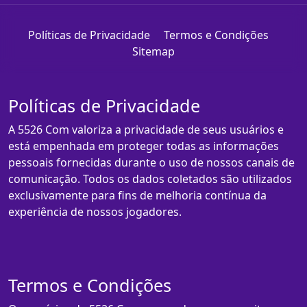
Políticas de Privacidade
Termos e Condições
Sitemap
Políticas de Privacidade
A 5526 Com valoriza a privacidade de seus usuários e
está empenhada em proteger todas as informações
pessoais fornecidas durante o uso de nossos canais de
comunicação. Todos os dados coletados são utilizados
exclusivamente para fins de melhoria contínua da
experiência de nossos jogadores.
Termos e Condições