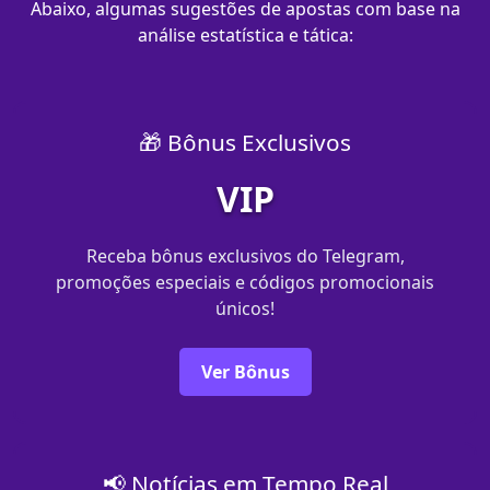
Abaixo, algumas sugestões de apostas com base na
análise estatística e tática:
🎁 Bônus Exclusivos
VIP
Receba bônus exclusivos do Telegram,
promoções especiais e códigos promocionais
únicos!
Ver Bônus
📢 Notícias em Tempo Real