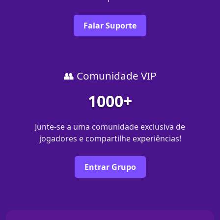
Falar Suporte
👥 Comunidade VIP
1000+
Junte-se a uma comunidade exclusiva de
jogadores e compartilhe experiências!
Entrar Grupo