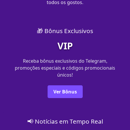
todos os gostos.
🎁 Bônus Exclusivos
VIP
Receba bônus exclusivos do Telegram,
promoções especiais e códigos promocionais
únicos!
Ver Bônus
📢 Notícias em Tempo Real