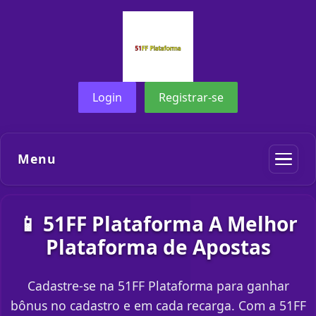
Login
Registrar-se
Menu
📱 51FF Plataforma A Melhor
Plataforma de Apostas
Cadastre-se na 51FF Plataforma para ganhar
bônus no cadastro e em cada recarga. Com a 51FF