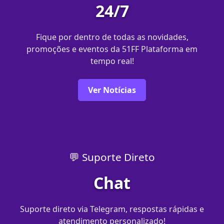
24/7
Fique por dentro de todas as novidades,
promoções e eventos da 51FF Plataforma em
tempo real!
Ver Notícias
💬 Suporte Direto
Chat
Suporte direto via Telegram, respostas rápidas e
atendimento personalizado!