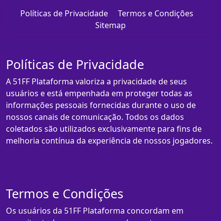
Políticas de Privacidade
Termos e Condições
Sitemap
Políticas de Privacidade
A 51FF Plataforma valoriza a privacidade de seus
usuários e está empenhada em proteger todas as
informações pessoais fornecidas durante o uso de
nossos canais de comunicação. Todos os dados
coletados são utilizados exclusivamente para fins de
melhoria contínua da experiência de nossos jogadores.
Termos e Condições
Os usuários da 51FF Plataforma concordam em