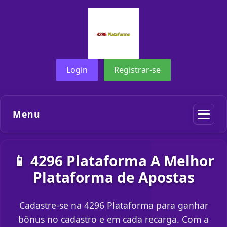
Login
Registrar-se
Menu
📱 4296 Plataforma A Melhor
Plataforma de Apostas
Cadastre-se na 4296 Plataforma para ganhar
bônus no cadastro e em cada recarga. Com a