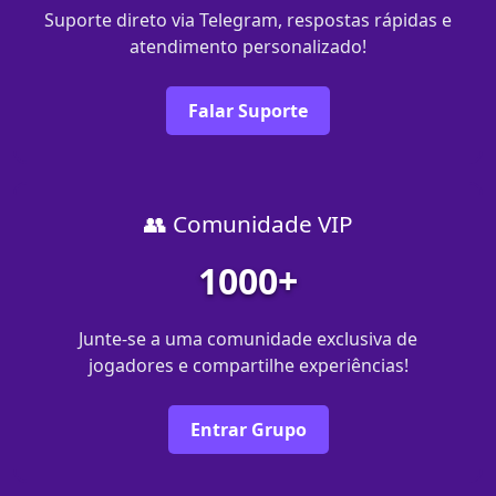
Suporte direto via Telegram, respostas rápidas e
atendimento personalizado!
Falar Suporte
👥 Comunidade VIP
1000+
Junte-se a uma comunidade exclusiva de
jogadores e compartilhe experiências!
Entrar Grupo