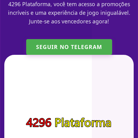
4296 Plataforma, você tem acesso a promoções
incríveis e uma experiência de jogo inigualável.
Junte-se aos vencedores agora!
SEGUIR NO TELEGRAM