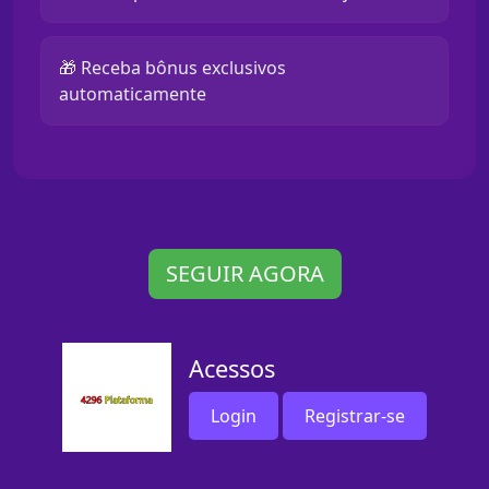
🎁 Receba bônus exclusivos
automaticamente
SEGUIR AGORA
Acessos
Login
Registrar-se