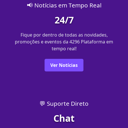
📢 Notícias em Tempo Real
24/7
Fique por dentro de todas as novidades,
promoções e eventos da 4296 Plataforma em
tempo real!
Ver Notícias
💬 Suporte Direto
Chat