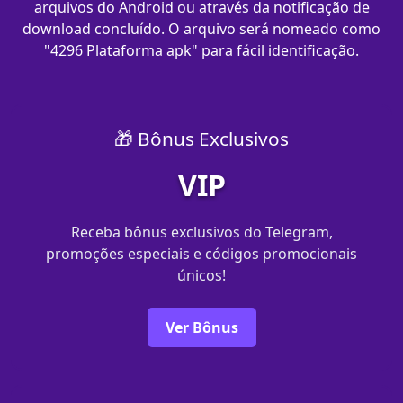
arquivos do Android ou através da notificação de
download concluído. O arquivo será nomeado como
"4296 Plataforma apk" para fácil identificação.
🎁 Bônus Exclusivos
VIP
Receba bônus exclusivos do Telegram,
promoções especiais e códigos promocionais
únicos!
Ver Bônus