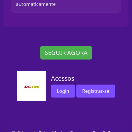
automaticamente
SEGUIR AGORA
Acessos
Login
Registrar-se