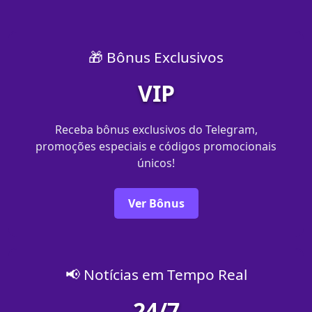
🎁 Bônus Exclusivos
VIP
Receba bônus exclusivos do Telegram,
promoções especiais e códigos promocionais
únicos!
Ver Bônus
📢 Notícias em Tempo Real
24/7