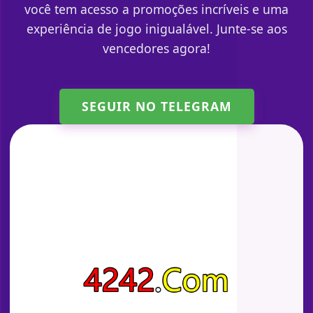
você tem acesso a promoções incríveis e uma
experiência de jogo inigualável. Junte-se aos
vencedores agora!
SEGUIR NO TELEGRAM