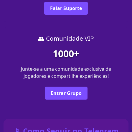
Falar Suporte
👥 Comunidade VIP
1000+
Junte-se a uma comunidade exclusiva de
jogadores e compartilhe experiências!
Entrar Grupo
📱 Como Seguir no Telegram