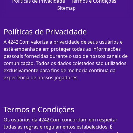
Políticas de Privacidade
Termos e Condições
Sitemap
Políticas de Privacidade
A 4242.Com valoriza a privacidade de seus usuários e
está empenhada em proteger todas as informações
pessoais fornecidas durante o uso de nossos canais de
comunicação. Todos os dados coletados são utilizados
exclusivamente para fins de melhoria contínua da
experiência de nossos jogadores.
Termos e Condições
Os usuários da 4242.Com concordam em respeitar
todas as regras e regulamentos estabelecidos. É