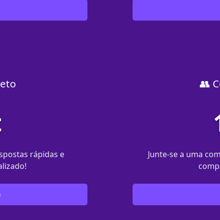
reto
👥 
t
espostas rápidas e
Junte-se a uma com
lizado!
compa
e