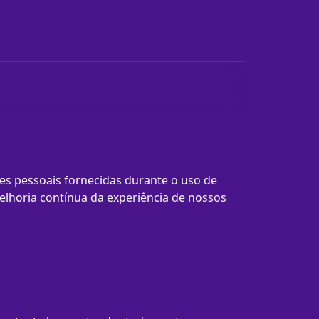
es pessoais fornecidas durante o uso de
elhoria contínua da experiência de nossos