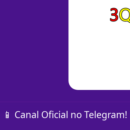
📱 Canal Oficial no Telegram!