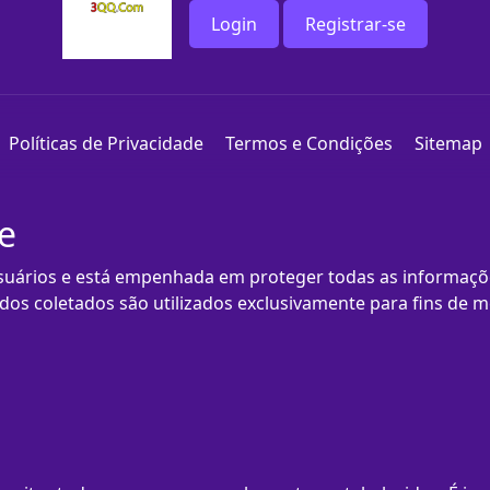
Login
Registrar-se
Políticas de Privacidade
Termos e Condições
Sitemap
de
usuários e está empenhada em proteger todas as informaçõ
os coletados são utilizados exclusivamente para fins de m