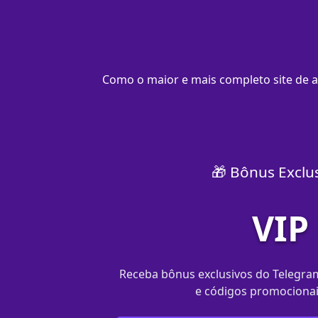
Como o maior e mais completo site de a
🎁 Bônus Exclu
VIP
Receba bônus exclusivos do Telegra
e códigos promocionai