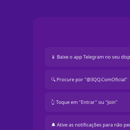
📱 Baixe o app Telegram no seu disp
🔍 Procure por "@3QQ.ComOficial"
👆 Toque em "Entrar" ou "Join"
🔔 Ative as notificações para não p