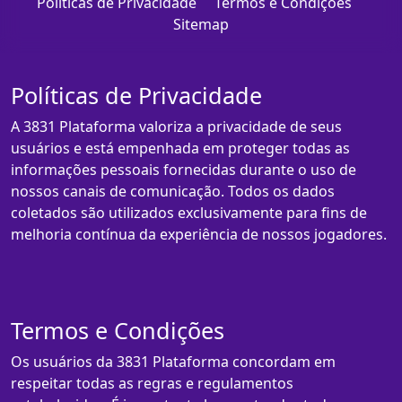
Políticas de Privacidade
Termos e Condições
Sitemap
Políticas de Privacidade
A 3831 Plataforma valoriza a privacidade de seus
usuários e está empenhada em proteger todas as
informações pessoais fornecidas durante o uso de
nossos canais de comunicação. Todos os dados
coletados são utilizados exclusivamente para fins de
melhoria contínua da experiência de nossos jogadores.
Termos e Condições
Os usuários da 3831 Plataforma concordam em
respeitar todas as regras e regulamentos