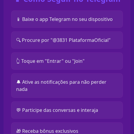
📱 Baixe o app Telegram no seu dispositivo
🔍 Procure por "@3831 PlataformaOficial"
👆 Toque em "Entrar" ou "Join"
🔔 Ative as notificações para não perder
nada
💬 Participe das conversas e interaja
🎁 Receba bônus exclusivos