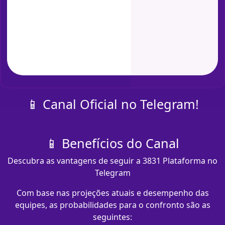
📱 Canal Oficial no Telegram!
📱 Benefícios do Canal
Descubra as vantagens de seguir a 3831 Plataforma no
Telegram
Com base nas projeções atuais e desempenho das
equipes, as probabilidades para o confronto são as
seguintes: