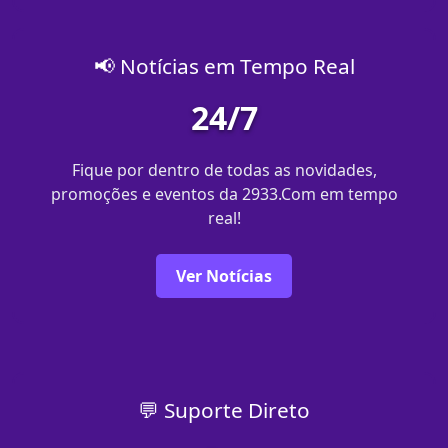
📢 Notícias em Tempo Real
24/7
Fique por dentro de todas as novidades,
promoções e eventos da 2933.Com em tempo
real!
Ver Notícias
💬 Suporte Direto