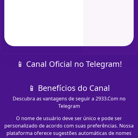
📱 Canal Oficial no Telegram!
📱 Benefícios do Canal
Descubra as vantagens de seguir a 2933.Com no
Telegram
O nome de usuário deve ser único e pode ser
personalizado de acordo com suas preferências. Nossa
plataforma oferece sugestões automáticas de nomes