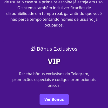
de usuário caso sua primeira escolha já esteja em uso.
O sistema também inclui verificações de
disponibilidade em tempo real, garantindo que você
não perca tempo tentando nomes de usuário já
ocupados.
🎁 Bônus Exclusivos
VIP
Receba bônus exclusivos do Telegram,
promoções especiais e códigos promocionais
únicos!
Ver Bônus