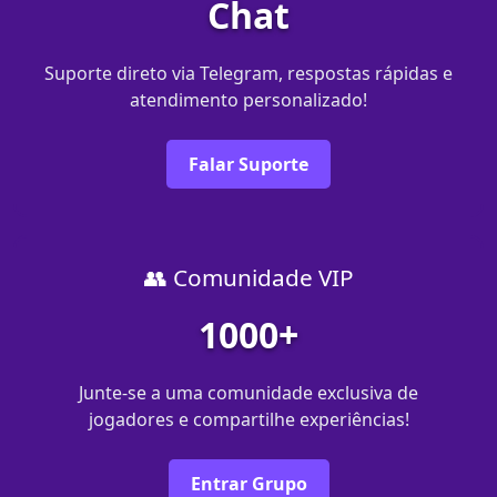
Chat
Suporte direto via Telegram, respostas rápidas e
atendimento personalizado!
Falar Suporte
👥 Comunidade VIP
1000+
Junte-se a uma comunidade exclusiva de
jogadores e compartilhe experiências!
Entrar Grupo