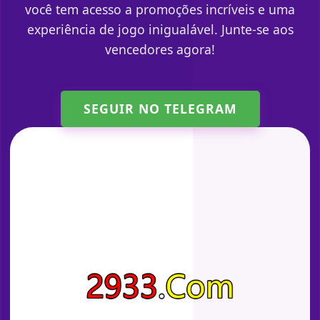
você tem acesso a promoções incríveis e uma
experiência de jogo inigualável. Junte-se aos
vencedores agora!
SEGUIR NO TELEGRAM