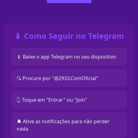
📱 Como Seguir no Telegram
📱 Baixe o app Telegram no seu dispositivo
🔍 Procure por "@2933.ComOficial"
👆 Toque em "Entrar" ou "Join"
🔔 Ative as notificações para não perder
nada