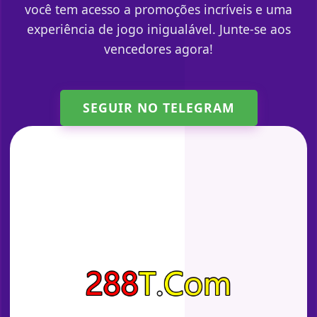
você tem acesso a promoções incríveis e uma
experiência de jogo inigualável. Junte-se aos
vencedores agora!
SEGUIR NO TELEGRAM