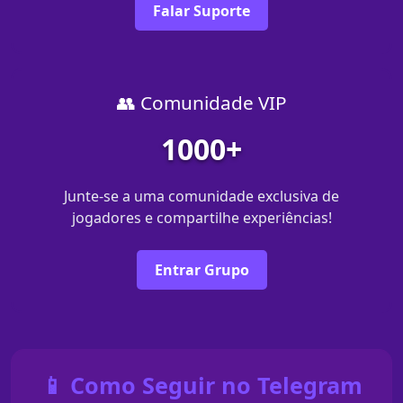
Falar Suporte
👥 Comunidade VIP
1000+
Junte-se a uma comunidade exclusiva de
jogadores e compartilhe experiências!
Entrar Grupo
📱 Como Seguir no Telegram