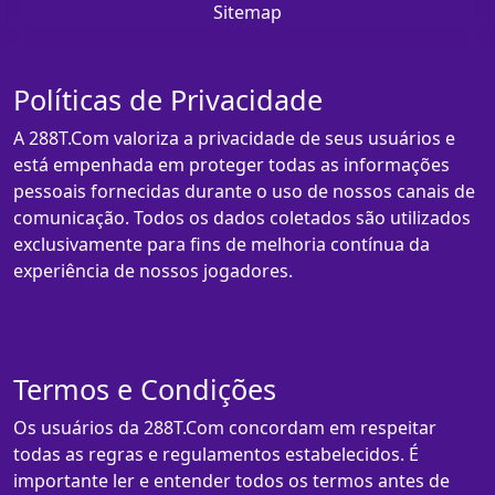
Sitemap
Políticas de Privacidade
A 288T.Com valoriza a privacidade de seus usuários e
está empenhada em proteger todas as informações
pessoais fornecidas durante o uso de nossos canais de
comunicação. Todos os dados coletados são utilizados
exclusivamente para fins de melhoria contínua da
experiência de nossos jogadores.
Termos e Condições
Os usuários da 288T.Com concordam em respeitar
todas as regras e regulamentos estabelecidos. É
importante ler e entender todos os termos antes de