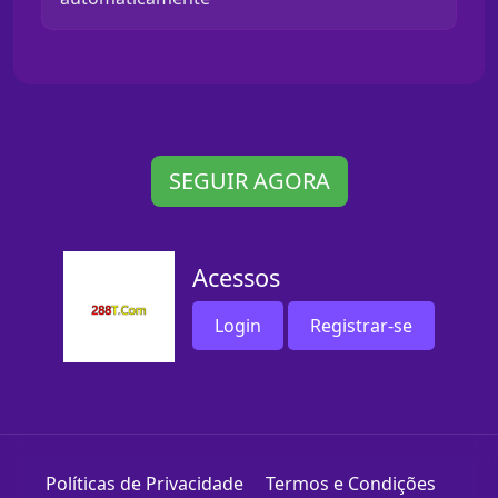
SEGUIR AGORA
Acessos
Login
Registrar-se
Políticas de Privacidade
Termos e Condições