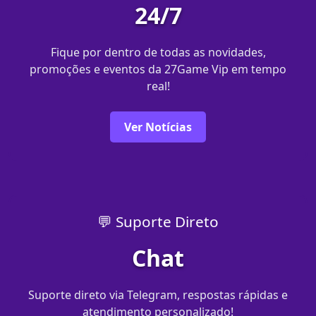
24/7
Fique por dentro de todas as novidades,
promoções e eventos da 27Game Vip em tempo
real!
Ver Notícias
💬 Suporte Direto
Chat
Suporte direto via Telegram, respostas rápidas e
atendimento personalizado!