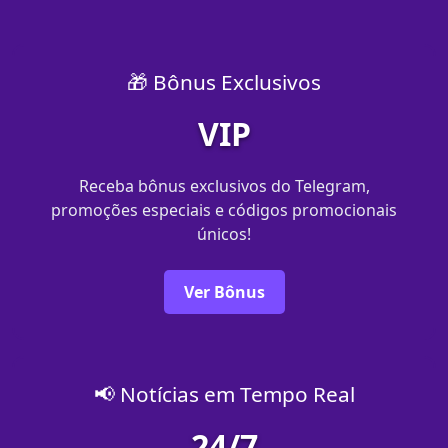
🎁 Bônus Exclusivos
VIP
Receba bônus exclusivos do Telegram,
promoções especiais e códigos promocionais
únicos!
Ver Bônus
📢 Notícias em Tempo Real
24/7