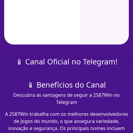
📱 Canal Oficial no Telegram!
📱 Benefícios do Canal
Descubra as vantagens de seguir a 2587Win no
Telegram
A 2587Win trabalha com os melhores desenvolvedores
de jogos do mundo, o que assegura variedade,
inovação e segurança. Os principais nomes incluem