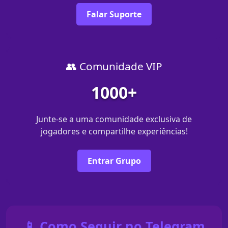
Falar Suporte
👥 Comunidade VIP
1000+
Junte-se a uma comunidade exclusiva de
jogadores e compartilhe experiências!
Entrar Grupo
📱 Como Seguir no Telegram