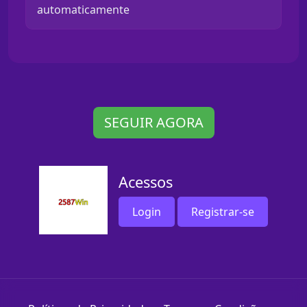
automaticamente
SEGUIR AGORA
Acessos
Login
Registrar-se