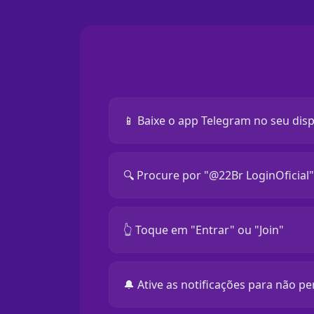
📱 Baixe o app Telegram no seu disp
🔍 Procure por "@22Br LoginOficial"
👆 Toque em "Entrar" ou "Join"
🔔 Ative as notificações para não p