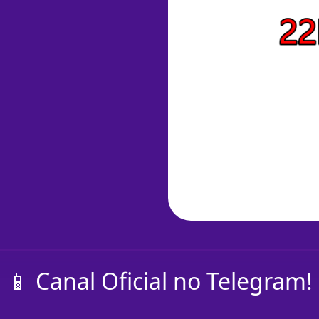
📱 Canal Oficial no Telegram!