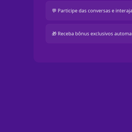
💬 Participe das conversas e interaj
🎁 Receba bônus exclusivos autom