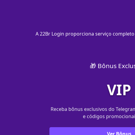
A 22Br Login proporciona serviço completo
🎁 Bônus Exclu
VIP
Receba bônus exclusivos do Telegra
e códigos promocionai
Ver Bônus