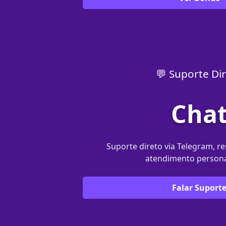
💬 Suporte Di
Cha
Suporte direto via Telegram, r
atendimento persona
Falar Suport