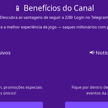
📱 Benefícios do Canal
Descubra as vantagens de seguir a 22Br Login no Telegra
 e a melhor experiência de jogo — saques milionários com
sivos
📢 Notí
m, promoções especiais
Fique por dentro d
s únicos!
eventos da 