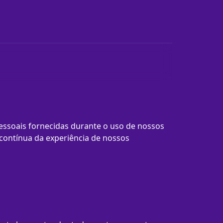
essoais fornecidas durante o uso de nossos
 contínua da experiência de nossos