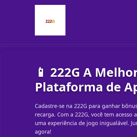
📱 222G A Melho
Plataforma de A
Cadastre-se na 222G para ganhar bônus
recarga. Com a 222G, você tem acesso a
uma experiência de jogo inigualável. J
agora!