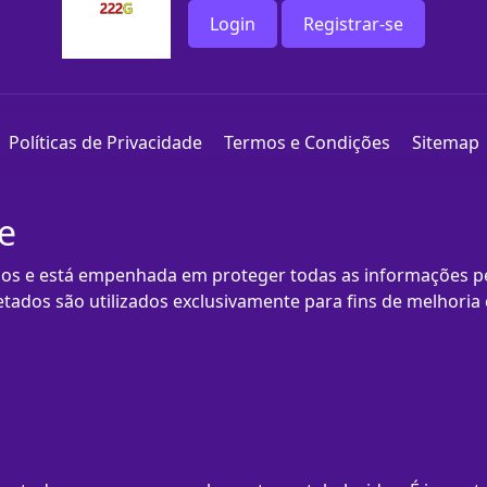
Login
Registrar-se
Políticas de Privacidade
Termos e Condições
Sitemap
de
rios e está empenhada em proteger todas as informações p
tados são utilizados exclusivamente para fins de melhoria