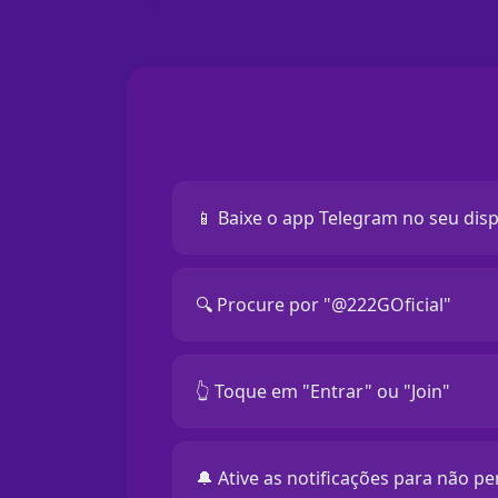
📱 Baixe o app Telegram no seu disp
🔍 Procure por "@222GOficial"
👆 Toque em "Entrar" ou "Join"
🔔 Ative as notificações para não p