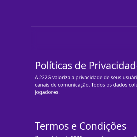
Políticas de Privacida
A 222G valoriza a privacidade de seus usuá
canais de comunicação. Todos os dados cole
jogadores.
Termos e Condições