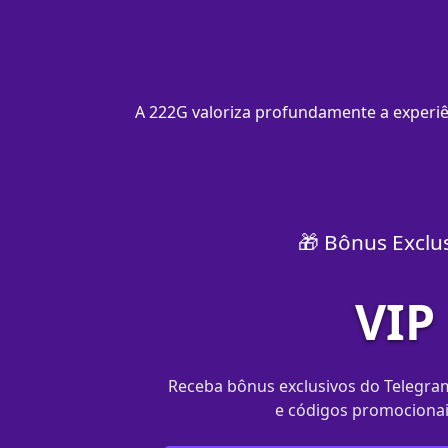
A 222G valoriza profundamente a experiê
🎁 Bônus Exclu
VIP
Receba bônus exclusivos do Telegra
e códigos promocionai