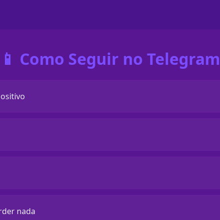
📱 Como Seguir no Telegram
ositivo
erder nada