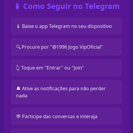
📱 Como Seguir no Telegram
📱 Baixe o app Telegram no seu dispositivo
🔍 Procure por "@1996 Jogo VipOficial"
👆 Toque em "Entrar" ou "Join"
🔔 Ative as notificações para não perder
nada
💬 Participe das conversas e interaja