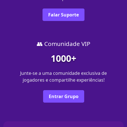
Falar Suporte
👥 Comunidade VIP
1000+
Junte-se a uma comunidade exclusiva de
jogadores e compartilhe experiências!
Entrar Grupo