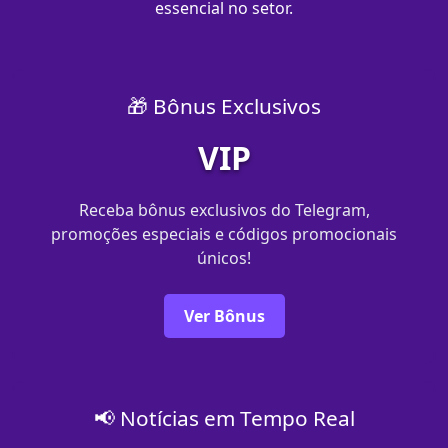
essencial no setor.
🎁 Bônus Exclusivos
VIP
Receba bônus exclusivos do Telegram,
promoções especiais e códigos promocionais
únicos!
Ver Bônus
📢 Notícias em Tempo Real