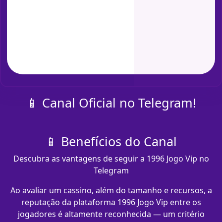
📱 Canal Oficial no Telegram!
📱 Benefícios do Canal
Descubra as vantagens de seguir a 1996 Jogo Vip no
Telegram
Ao avaliar um cassino, além do tamanho e recursos, a
reputação da plataforma 1996 Jogo Vip entre os
jogadores é altamente reconhecida — um critério