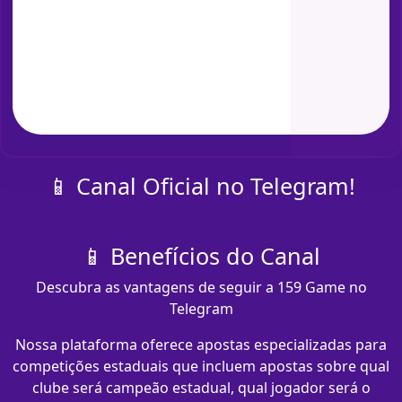
📱 Canal Oficial no Telegram!
📱 Benefícios do Canal
Descubra as vantagens de seguir a 159 Game no
Telegram
Nossa plataforma oferece apostas especializadas para
competições estaduais que incluem apostas sobre qual
clube será campeão estadual, qual jogador será o