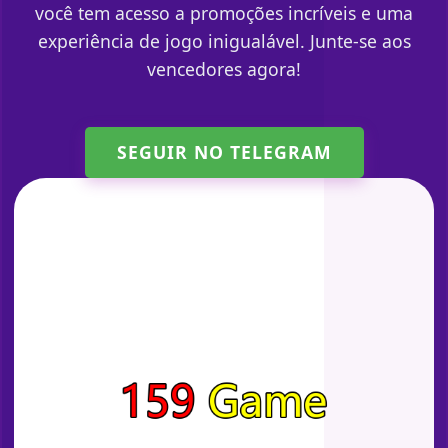
você tem acesso a promoções incríveis e uma
experiência de jogo inigualável. Junte-se aos
vencedores agora!
SEGUIR NO TELEGRAM