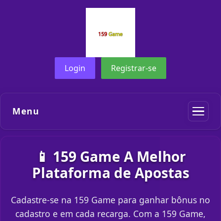
Login
Registrar-se
Menu
📱 159 Game A Melhor
Plataforma de Apostas
Cadastre-se na 159 Game para ganhar bônus no
cadastro e em cada recarga. Com a 159 Game,