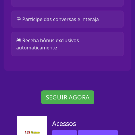
💬 Participe das conversas e interaja
🎁 Receba bônus exclusivos
automaticamente
SEGUIR AGORA
Acessos