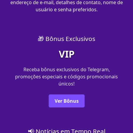
endereço de e-mail, detalhes de contato, nome de
usuário e senha preferidos.
🎁 Bônus Exclusivos
VIP
Receba bônus exclusivos do Telegram,
promoções especiais e códigos promocionais
únicos!
Ver Bônus
📢 Notícias em Tempo Real