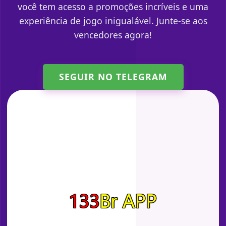
você tem acesso a promoções incríveis e uma
experiência de jogo inigualável. Junte-se aos
vencedores agora!
SEGUIR NO TELEGRAM