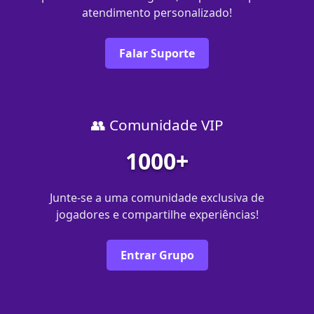
atendimento personalizado!
Falar Suporte
👥 Comunidade VIP
1000+
Junte-se a uma comunidade exclusiva de
jogadores e compartilhe experiências!
Entrar Grupo