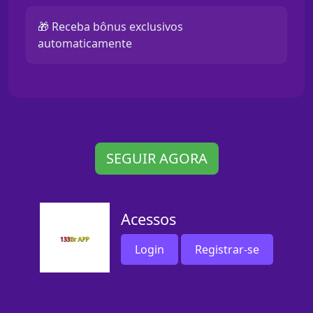
🎁 Receba bônus exclusivos
automaticamente
SEGUIR AGORA
Acessos
Login
Registrar-se