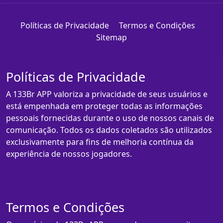
Políticas de Privacidade
Termos e Condições
Sitemap
Políticas de Privacidade
A 133Br APP valoriza a privacidade de seus usuários e
está empenhada em proteger todas as informações
pessoais fornecidas durante o uso de nossos canais de
comunicação. Todos os dados coletados são utilizados
exclusivamente para fins de melhoria contínua da
experiência de nossos jogadores.
Termos e Condições