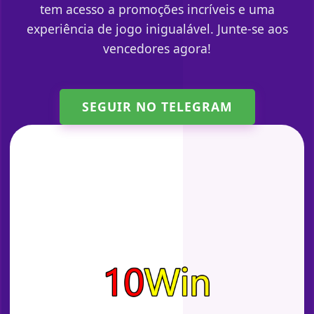
tem acesso a promoções incríveis e uma
experiência de jogo inigualável. Junte-se aos
vencedores agora!
SEGUIR NO TELEGRAM