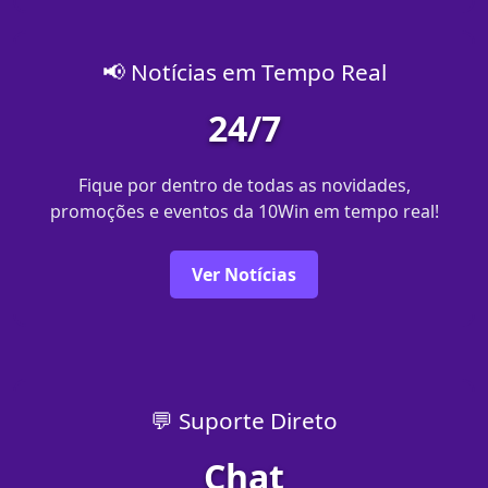
📢 Notícias em Tempo Real
24/7
Fique por dentro de todas as novidades,
promoções e eventos da 10Win em tempo real!
Ver Notícias
💬 Suporte Direto
Chat