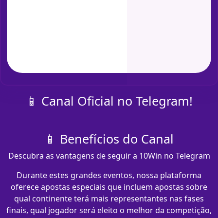
📱 Canal Oficial no Telegram!
📱 Benefícios do Canal
Descubra as vantagens de seguir a 10Win no Telegram
Durante estes grandes eventos, nossa plataforma
oferece apostas especiais que incluem apostas sobre
qual continente terá mais representantes nas fases
finais, qual jogador será eleito o melhor da competição,