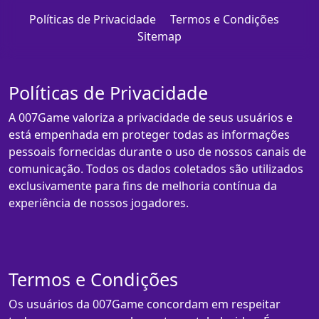
Políticas de Privacidade
Termos e Condições
Sitemap
Políticas de Privacidade
A 007Game valoriza a privacidade de seus usuários e
está empenhada em proteger todas as informações
pessoais fornecidas durante o uso de nossos canais de
comunicação. Todos os dados coletados são utilizados
exclusivamente para fins de melhoria contínua da
experiência de nossos jogadores.
Termos e Condições
Os usuários da 007Game concordam em respeitar