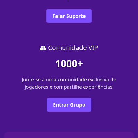
Falar Suporte
👥 Comunidade VIP
1000+
Junte-se a uma comunidade exclusiva de
jogadores e compartilhe experiências!
Entrar Grupo