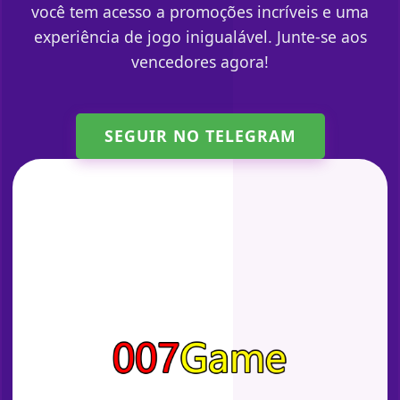
você tem acesso a promoções incríveis e uma
experiência de jogo inigualável. Junte-se aos
vencedores agora!
SEGUIR NO TELEGRAM